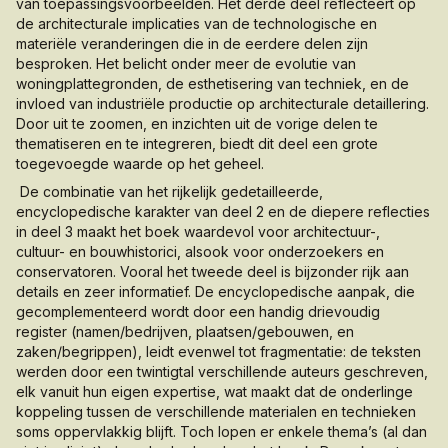
van toepassingsvoorbeelden. Het derde deel reflecteert op
de architecturale implicaties van de technologische en
materiële veranderingen die in de eerdere delen zijn
besproken. Het belicht onder meer de evolutie van
woningplattegronden, de esthetisering van techniek, en de
invloed van industriële productie op architecturale detaillering.
Door uit te zoomen, en inzichten uit de vorige delen te
thematiseren en te integreren, biedt dit deel een grote
toegevoegde waarde op het geheel.
De combinatie van het rijkelijk gedetailleerde,
encyclopedische karakter van deel 2 en de diepere reflecties
in deel 3 maakt het boek waardevol voor architectuur-,
cultuur- en bouwhistorici, alsook voor onderzoekers en
conservatoren. Vooral het tweede deel is bijzonder rijk aan
details en zeer informatief. De encyclopedische aanpak, die
gecomplementeerd wordt door een handig drievoudig
register (namen/bedrijven, plaatsen/gebouwen, en
zaken/begrippen), leidt evenwel tot fragmentatie: de teksten
werden door een twintigtal verschillende auteurs geschreven,
elk vanuit hun eigen expertise, wat maakt dat de onderlinge
koppeling tussen de verschillende materialen en technieken
soms oppervlakkig blijft. Toch lopen er enkele thema’s (al dan