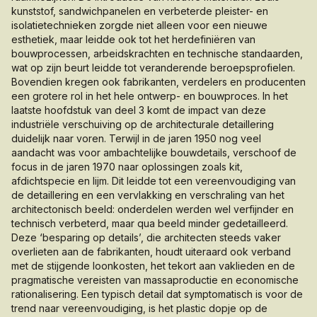
kunststof, sandwichpanelen en verbeterde pleister- en
isolatietechnieken zorgde niet alleen voor een nieuwe
esthetiek, maar leidde ook tot het herdefiniëren van
bouwprocessen, arbeidskrachten en technische standaarden,
wat op zijn beurt leidde tot veranderende beroepsprofielen.
Bovendien kregen ook fabrikanten, verdelers en producenten
een grotere rol in het hele ontwerp- en bouwproces. In het
laatste hoofdstuk van deel 3 komt de impact van deze
industriële verschuiving op de architecturale detaillering
duidelijk naar voren. Terwijl in de jaren 1950 nog veel
aandacht was voor ambachtelijke bouwdetails, verschoof de
focus in de jaren 1970 naar oplossingen zoals kit,
afdichtspecie en lijm. Dit leidde tot een vereenvoudiging van
de detaillering en een vervlakking en verschraling van het
architectonisch beeld: onderdelen werden wel verfijnder en
technisch verbeterd, maar qua beeld minder gedetailleerd.
Deze ‘besparing op details’, die architecten steeds vaker
overlieten aan de fabrikanten, houdt uiteraard ook verband
met de stijgende loonkosten, het tekort aan vaklieden en de
pragmatische vereisten van massaproductie en economische
rationalisering. Een typisch detail dat symptomatisch is voor de
trend naar vereenvoudiging, is het plastic dopje op de