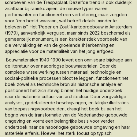
schroeven van de Trespaplaat. Dezelfde trend is ook duidelijk
zichtbaar bij raamkozijnen: de nieuwe types waren
performanter en functioneel een verbetering, maar zorgden
voor “een beeld waaraan, wat betreft details, minder te
beleven is”. Het ‘Peper en Zout’-kantoorgebouw in Amsterdam
(1979), aanvankelijk verguisd, maar sinds 2022 beschermd als
gemeentelijk monument, is een karakteristiek voorbeeld van
die vervlakking én van de groeiende (h)erkenning en
appreciatie voor de materialiteit van het jong erfgoed.
Bouwmaterialen 1940-1990
levert een onmisbare bijdrage aan
de literatuur over naoorlogse bouwmaterialen. Door de
complexe wisselwerking tussen materiaal, technologie en
sociaal-politieke processen bloot te leggen, functioneert het
boek zowel als technische bron als historische analyse en
positioneert het zich stevig binnen het huidige onderzoek
naar de materiële cultuur van architectuur. Door zorgvuldige
analyses, gedetailleerde beschrijvingen, en talrijke illustraties
van toepassingsvoorbeelden, draagt het boek bij aan het
begrip van de transformatie van de Nederlandse gebouwde
omgeving en vormt een belangrijke basis voor verder
onderzoek naar de naoorlogse gebouwde omgeving en haar
materiële erfenis. Hoewel het sterk focust op typisch