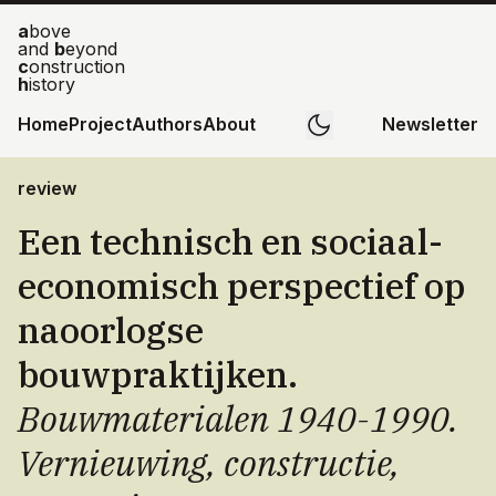
a
bove
and
b
eyond
c
onstruction
h
istory
Home
Project
Authors
About
Newsletter
review
Een technisch en sociaal-
economisch perspectief op
naoorlogse
bouwpraktijken.
Bouwmaterialen 1940-1990.
Vernieuwing, constructie,