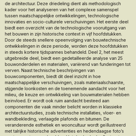
de architectuur. Deze driedeling dient als methodologisch
kader voor het analyseren van het complexe samenspel
tussen maatschappelijke ontwikkelingen, technologische
innovaties en socio-culturele verschuivingen. Het eerste deel
biedt een overzicht van de technologische vooruitgang van
het bouwen in zijn historische context in vijf hoofdstukken.
Door de steeds snellere opeenvolging van bouwtechnische
ontwikkelingen in deze periode, worden deze hoofdstukken
in steeds kortere tijdspannes behandeld. Deel 2, het meest
uitgebreide deel, biedt een gedetailleerde analyse van 25
bouwonderdelen en materialen, variërend van funderingen tot
verven. Naast technische beschrijvingen van
bouwcomponenten, biedt dit deel inzicht in hoe
maatschappelijke verschuivingen, zoals materiaalschaarste,
stijgende loonkosten en de toenemende aandacht voor het
milieu, de keuze en ontwikkeling van bouwmaterialen hebben
beïnvloed. Er wordt ook ruim aandacht besteed aan
componenten die vaak minder belicht worden in klassieke
architectuurstudies, zoals technische installaties, vloer- en
wandbekleding, verlaagde plafonds en bitumen. De
veranderende esthetiek en wooncultuur wordt geïllustreerd
met talrijke historische advertenties en hedendaagse foto’s