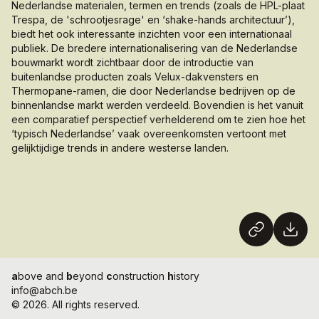
Nederlandse materialen, termen en trends (zoals de HPL-plaat
Trespa, de 'schrootjesrage' en ‘shake-hands architectuur’),
biedt het ook interessante inzichten voor een internationaal
publiek. De bredere internationalisering van de Nederlandse
bouwmarkt wordt zichtbaar door de introductie van
buitenlandse producten zoals Velux-dakvensters en
Thermopane-ramen, die door Nederlandse bedrijven op de
binnenlandse markt werden verdeeld. Bovendien is het vanuit
een comparatief perspectief verhelderend om te zien hoe het
‘typisch Nederlandse’ vaak overeenkomsten vertoont met
gelijktijdige trends in andere westerse landen.
a
bove and
b
eyond
c
onstruction
h
istory
info@abch.be
© 2026. All rights reserved.