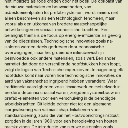
niet impliciet) als rode draden door het boek. De opkomst van
de nieuwe materialen en bouwmethoden, van
asbestcementplaten tot prefab-systemen, wordt immers niet
alleen beschreven als een technologisch fenomeen, maar
vooral als een uitkomst van bredere maatschappelijke
ontwikkelingen en sociaal-economische krachten. Een
belangrijk thema is de focus op energie-efficiëntie als gevolg
van de oliecrisissen. Technologische innovaties zoals na-
isoleren werden deels gedreven door economische
overwegingen, maar het groeiende milieubewustzijn
beïnvloedde ook andere materialen, zoals verf. Een ander
narratief dat door de verschillende hoofdstukken heen loopt,
volgt de logica van ‘technische imperatieven’. In nagenoeg elk
hoofdstuk komt naar voren hoe technologische innovaties de
aard van vakmanschap ingrijpend hebben veranderd. Waar
traditionele vaardigheden zoals timmerwerk en metselwerk in
eerdere decennia cruciaal waren, zorgden systeembouw en
prefab-elementen voor een verschuiving in de benodigde
arbeidskrachten. Dit leidde echter niet tot een algemene
marginalisering van vakmanschap. Initiatieven voor
standaardisering, zoals die van het Houtvoorlichtingsinstituut,
zorgden in de jaren 1960 voor een heropleving van houten
raamkozijnen. De introductie van nieuwe materialen zoals